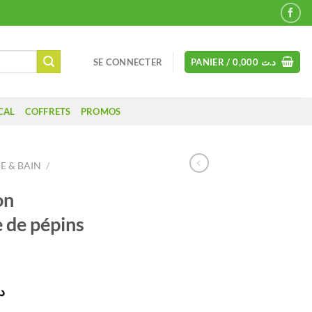
SE CONNECTER
PANIER /
0,000
د.ت
CAL
COFFRETS
PROMOS
 & BAIN
/
on
e de pépins
Le
د
prix