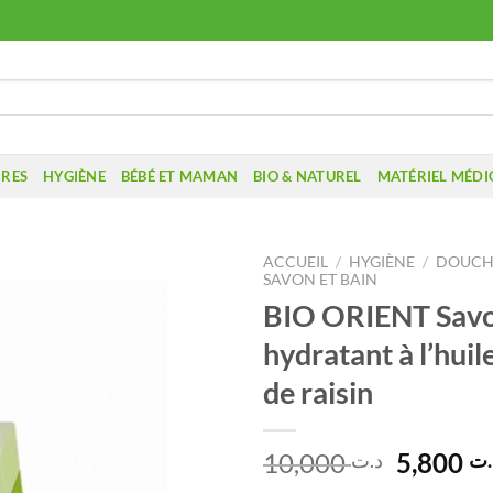
IRES
HYGIÈNE
BÉBÉ ET MAMAN
BIO & NATUREL
MATÉRIEL MÉDI
ACCUEIL
/
HYGIÈNE
/
DOUCHE
SAVON ET BAIN
BIO ORIENT Sav
hydratant à l’huil
de raisin
Le
10,000
5,800
.ت
د.ت
prix