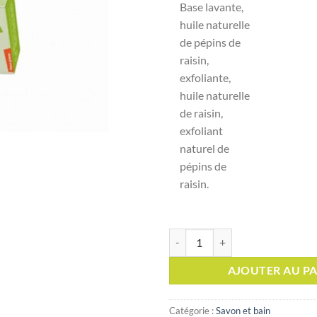
Base lavante,
initial
huile naturelle
était :
de pépins de
raisin,
exfoliante,
huile naturelle
de raisin,
exfoliant
naturel de
pépins de
raisin.
quantité de BIO ORIENT Savon hydr
AJOUTER AU PA
Catégorie :
Savon et bain