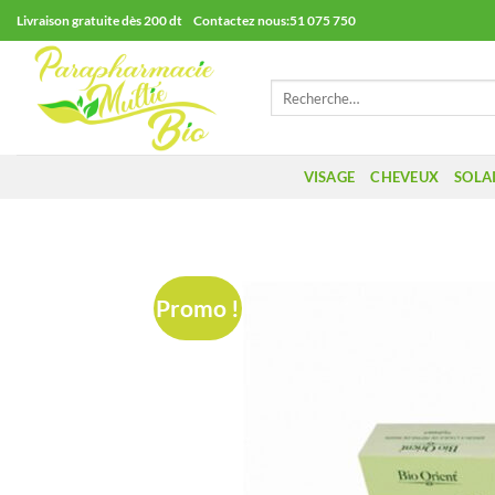
Passer
Livraison gratuite dès 200 dt Contactez nous:51 075 750
au
contenu
Recherche
pour :
VISAGE
CHEVEUX
SOLA
Promo !