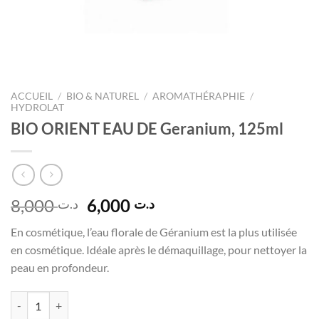
ACCUEIL
/
BIO & NATUREL
/
AROMATHÉRAPHIE
/
HYDROLAT
BIO ORIENT EAU DE Geranium, 125ml
Le
Le
8,000
6,000
د.ت
د.ت
prix
prix
En cosmétique, l’eau florale de Géranium est la plus utilisée
initial
actuel
en cosmétique. Idéale après le démaquillage, pour nettoyer la
était :
est :
peau en profondeur.
د.ت 6,000.
د.ت 8,000.
quantité de BIO ORIENT EAU DE Geranium, 125ml