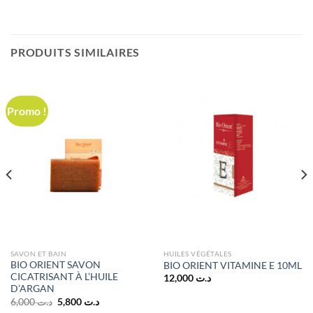
PRODUITS SIMILAIRES
Promo !
SAVON ET BAIN
HUILES VÉGÉTALES
BIO ORIENT SAVON
BIO ORIENT VITAMINE E 10ML
CICATRISANT À L’HUILE
12,000
د.ت
D’ARGAN
Le
Le
6,000
د.ت
5,800
د.ت
prix
prix