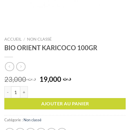
ACCUEIL
/
NON CLASSÉ
BIO ORIENT KARICOCO 100GR
Le
Le
23,000
19,000
د.ت
د.ت
prix
prix
quantité de BIO ORIENT KARICOCO 100GR
initial
actuel
était :
est :
AJOUTER AU PANIER
د.ت 19,000.
د.ت 23,000.
Catégorie :
Non classé