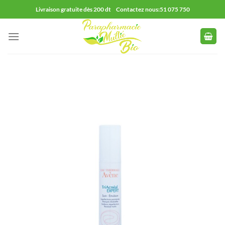
Passer
Livraison gratuite dès 200 dt Contactez nous:51 075 750
au
contenu