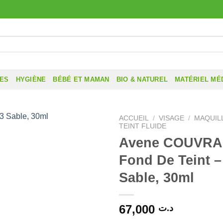
RES
HYGIÈNE
BÉBÉ ET MAMAN
BIO & NATUREL
MATÉRIEL MÉ
ACCUEIL
/
VISAGE
/
MAQUIL
TEINT FLUIDE
Avene COUVR
Fond De Teint –
Sable, 30ml
67,000
د.ت