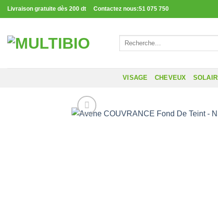
Passer
Livraison gratuite dès 200 dt Contactez nous:51 075 750
au
contenu
Recherche
pour :
VISAGE
CHEVEUX
SOLAI