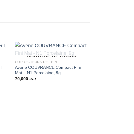
RUPTURE DE STOCK
CORRECTEURS DE TEINT
Avene COUVRANCE Compact Fini
l
Mat – N1 Porcelaine, 9g
70,000
د.ت
RUPTURE 