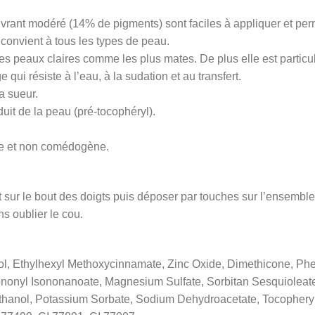
rant modéré (14% de pigments) sont faciles à appliquer et permett
 convient à tous les types de peau.
 les peaux claires comme les plus mates. De plus elle est particu
qui résiste à l’eau, à la sudation et au transfert.
a sueur.
uit de la peau (pré-tocophéryl).
ue et non comédogène.
t sur le bout des doigts puis déposer par touches sur l’ensembl
ns oublier le cou.
l, Ethylhexyl Methoxycinnamate, Zinc Oxide, Dimethicone, Phe
onyl Isononanoate, Magnesium Sulfate, Sorbitan Sesquioleate,
hanol, Potassium Sorbate, Sodium Dehydroacetate, Tocopheryl G