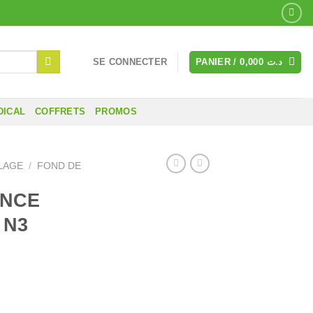
SE CONNECTER
PANIER /
0,000
د.ت
DICAL
COFFRETS
PROMOS
LAGE
/
FOND DE
ANCE
 N3