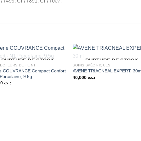
 77499, CI 77891, CI 77007.
RUPTURE DE STOCK
RUPTURE DE STOCK
ECTEURS DE TEINT
SOINS SPÉCIFIQUES
e COUVRANCE Compact Confort
AVENE TRIACNEAL EXPERT, 30m
Porcelaine, 9.5g
40,000
د.ت
70,000
د.ت