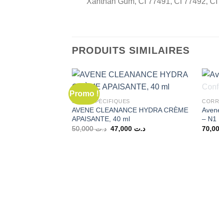
Xanthan Gum, CI 77491, CI 77492, CI
PRODUITS SIMILAIRES
Promo !
SOINS SPÉCIFIQUES
CORR
AVENE CLEANANCE HYDRA CRÈME
Aven
APAISANTE, 40 ml
– N1 
Le
Le
50,000
د.ت
47,000
د.ت
prix
prix
initial
actuel
était :
est :
د.ت 47,000.
د.ت 50,000.