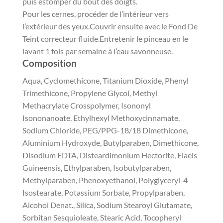
puis estomper du bout des doigts.
Pour les cernes, procéder de l’intérieur vers
l’extérieur des yeux.Couvrir ensuite avec le Fond De
Teint correcteur fluide.Entretenir le pinceau en le
lavant 1 fois par semaine à l’eau savonneuse.
Composition
Aqua, Cyclomethicone, Titanium Dioxide, Phenyl
Trimethicone, Propylene Glycol, Methyl
Methacrylate Crosspolymer, Isononyl
Isononanoate, Ethylhexyl Methoxycinnamate,
Sodium Chloride, PEG/PPG-18/18 Dimethicone,
Aluminium Hydroxyde, Butylparaben, Dimethicone,
Disodium EDTA, Disteardimonium Hectorite, Elaeis
Guineensis, Ethylparaben, Isobutylparaben,
Methylparaben, Phenoxyethanol, Polyglyceryl-4
Isostearate, Potassium Sorbate, Propylparaben,
Alcohol Denat., Silica, Sodium Stearoyl Glutamate,
Sorbitan Sesquioleate, Stearic Acid, Tocopheryl