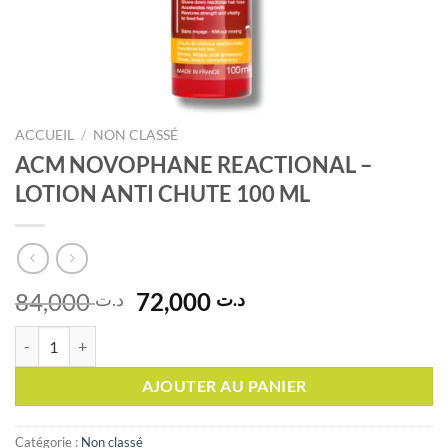
ACCUEIL
/
NON CLASSÉ
ACM NOVOPHANE REACTIONAL –
LOTION ANTI CHUTE 100 ML
Le
Le
84,000
72,000
د.ت
د.ت
prix
prix
quantité de ACM NOVOPHANE REACTIONAL - LOTION ANTI CHUTE
initial
actuel
était :
est :
AJOUTER AU PANIER
د.ت 72,000.
د.ت 84,000.
Catégorie :
Non classé