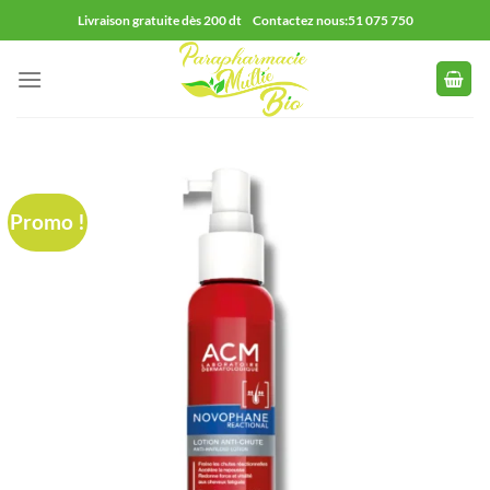
Passer
Livraison gratuite dès 200 dt Contactez nous:51 075 750
au
contenu
Promo !