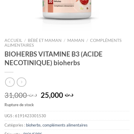
ACCUEIL
/
BÉBÉ ET MAMAN
/
MAMAN
/
COMPLÉMENTS
ALIMENTAIRES
BIOHERBS VITAMINE B3 (ACIDE
NECOTINIQUE) bioherbs
Le
Le
31,000
25,000
د.ت
د.ت
prix
prix
Rupture de stock
initial
actuel
était :
est :
UGS :
6191423301530
د.ت 25,000.
د.ت 31,000.
Catégories :
bioherbs
,
compléments alimentaires