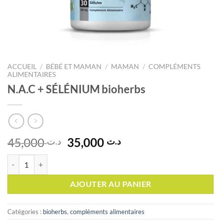
ACCUEIL
/
BÉBÉ ET MAMAN
/
MAMAN
/
COMPLÉMENTS
ALIMENTAIRES
N.A.C + SÉLÉNIUM bioherbs
Le
Le
45,000
35,000
د.ت
د.ت
prix
prix
quantité de N.A.C + SÉLÉNIUM bioherbs
initial
actuel
était :
est :
AJOUTER AU PANIER
د.ت 35,000.
د.ت 45,000.
Catégories :
bioherbs
,
compléments alimentaires