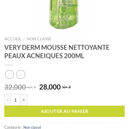
ACCUEIL
/
NON CLASSÉ
VERY DERM MOUSSE NETTOYANTE
PEAUX ACNEIQUES 200ML
Le
Le
32,000
28,000
د.ت
د.ت
prix
prix
quantité de VERY DERM MOUSSE NETTOYANTE PEAUX ACNEIQUE
initial
actuel
était :
est :
AJOUTER AU PANIER
د.ت 28,000.
د.ت 32,000.
Catégorie :
Non classé