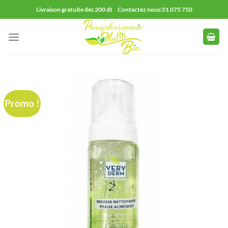
Passer
Livraison gratuite dès 200 dt Contactez nous:51 075 750
au
contenu
Promo !