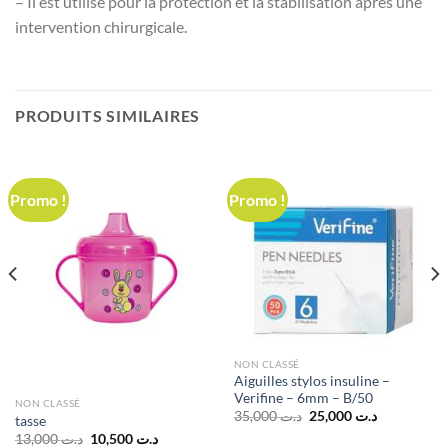
– Il est utilisé pour la protection et la stabilisation après une
intervention chirurgicale.
PRODUITS SIMILAIRES
Promo !
Promo !
د.ت 10,000.
NON CLASSÉ
Aiguilles stylos insuline –
Verifine – 6mm – B/50
NON CLASSÉ
Le
Le
35,000
د.ت
25,000
د.ت
tasse
prix
prix
Le
Le
13,000
د.ت
10,500
د.ت
initial
actuel