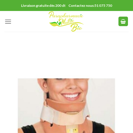
Passer
Livraison gratuite dès 200 dt Contactez nous:51 075 750
au
contenu