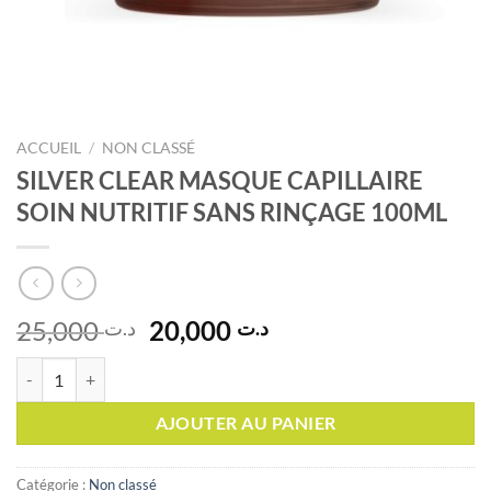
ACCUEIL
/
NON CLASSÉ
SILVER CLEAR MASQUE CAPILLAIRE
SOIN NUTRITIF SANS RINÇAGE 100ML
Le
Le
25,000
20,000
د.ت
د.ت
prix
prix
quantité de SILVER CLEAR MASQUE CAPILLAIRE SOIN NUTRITIF S
initial
actuel
était :
est :
AJOUTER AU PANIER
د.ت 20,000.
د.ت 25,000.
Catégorie :
Non classé