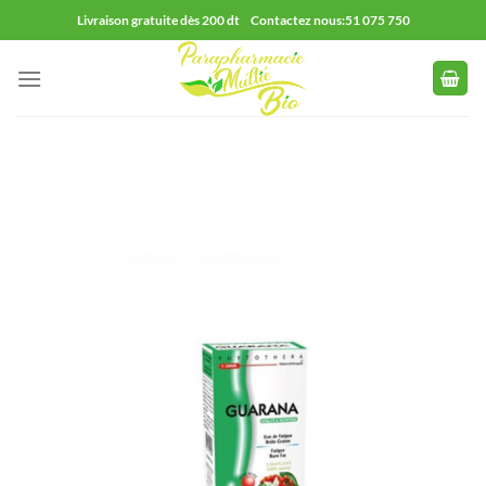
Passer
Livraison gratuite dès 200 dt Contactez nous:51 075 750
au
contenu