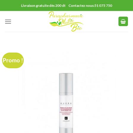
Passer
Livraison gratuite dès 200 dt Contactez nous:51 075 750
au
contenu
Promo !