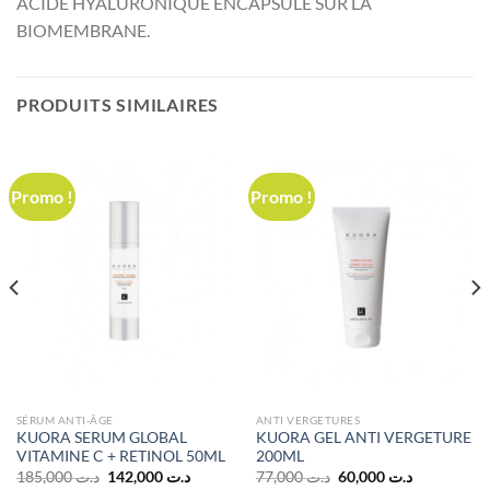
ACIDE HYALURONIQUE ENCAPSULÉ SUR LA
BIOMEMBRANE.
PRODUITS SIMILAIRES
Promo !
Promo !
SÉRUM ANTI-ÂGE
ANTI VERGETURES
KUORA SERUM GLOBAL
KUORA GEL ANTI VERGETURE
VITAMINE C + RETINOL 50ML
200ML
Le
Le
Le
Le
185,000
د.ت
142,000
د.ت
77,000
د.ت
60,000
د.ت
prix
prix
prix
prix