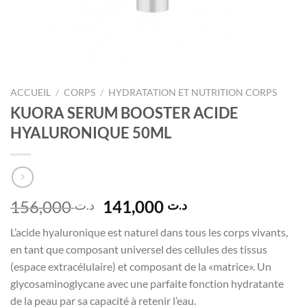
ACCUEIL
/
CORPS
/
HYDRATATION ET NUTRITION CORPS
KUORA SERUM BOOSTER ACIDE
HYALURONIQUE 50ML
Le
Le
156,000
141,000
د.ت
د.ت
prix
prix
L’acide hyaluronique est naturel dans tous les corps vivants,
initial
actuel
en tant que composant universel des cellules des tissus
était :
est :
(espace extracélulaire) et composant de la «matrice». Un
د.ت 141,000.
د.ت 156,000.
glycosaminoglycane avec une parfaite fonction hydratante
de la peau par sa capacité à retenir l’eau.