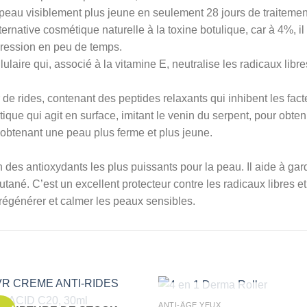
 peau visiblement plus jeune en seulement 28 jours de traitemen
native cosmétique naturelle à la toxine botulique, car à 4%, il 
xpression en peu de temps.
lulaire qui, associé à la vitamine E, neutralise les radicaux lib
 de rides, contenant des peptides relaxants qui inhibent les fa
ique qui agit en surface, imitant le venin du serpent, pour obten
, obtenant une peau plus ferme et plus jeune.
des antioxydants les plus puissants pour la peau. Il aide à gard
cutané. C’est un excellent protecteur contre les radicaux libres et
 régénérer et calmer les peaux sensibles.
RUPTURE DE STOCK
ANTI-ÂGE YEUX