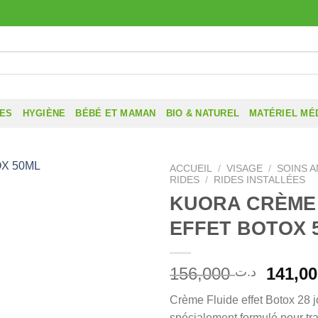
RES
HYGIÈNE
BÉBÉ ET MAMAN
BIO & NATUREL
MATÉRIEL MÉ
ACCUEIL
/
VISAGE
/
SOINS A
RIDES
/
RIDES INSTALLÉES
KUORA CRÈME
EFFET BOTOX 
Le
156,000
د.ت
prix
Crème Fluide effet Botox 28 j
initial
spécialement formulé pour trai