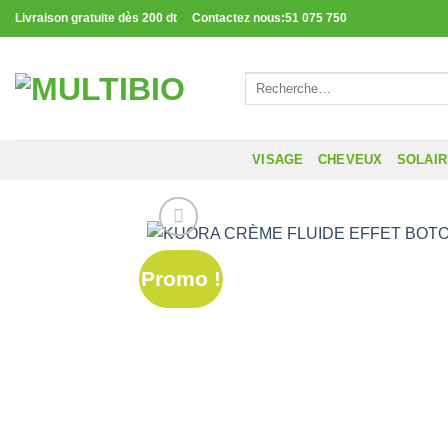
Passer
Livraison gratuite dès 200 dt Contactez nous:51 075 750
au
contenu
Recherche
pour :
VISAGE
CHEVEUX
SOLAI
Promo !