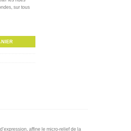
est :
ondes, sur tous
د.ت 141,000.
د.ت 156,000.
LUIDE EFFET BOTOX 50ML
ANIER
expression, affine le micro-relief de la