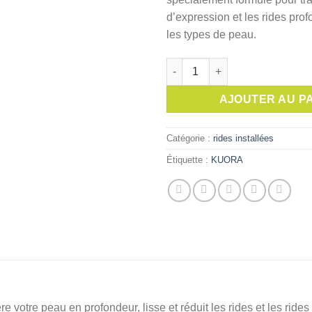
était :
d’expression et les rides prof
les types de peau.
quantité de KUORA CRÈME F
AJOUTER AU P
Catégorie :
rides installées
Étiquette :
KUORA
tre peau en profondeur, lisse et réduit les rides et les rides d’