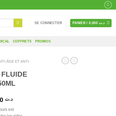
SE CONNECTER
PANIER /
0,000
د.ت
DICAL
COFFRETS
PROMOS
NTI-ÂGE ET ANTI-
 FLUIDE
50ML
Le
141,000
د.ت
prix
ours est
actuel
ter les rides