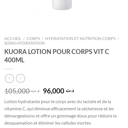
ACCUEIL
/
CORPS
/
HYDRATATION ET NUTRITION CORPS
/
SOINS HYDRATATION
KUORA LOTION POUR CORPS VIT C
400ML
Le
Le
105,000
96,000
د.ت
د.ت
prix
prix
Lotion hydratante pour le corps avec du lactate et de la
initial
actuel
vitamine C, qui diminue efficacement la sécheresse et les
était :
est :
démangeaisons et offre un gommage doux pour réduire la
د.ت 96,000.
د.ت 105,000.
desquamation et éliminer les cellules mortes.