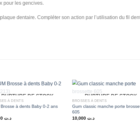
x pour les gencives.
laque dentaire. Compléter son action par l’utilisation du fil de
RUPTURE DE STOCK
RUPTURE DE STOCK
SES À DENTS
BROSSES À DENTS
Brosse à dents Baby 0-2 ans
Gum classic manche porte brosse
605
11,000
د.ت
10,000
د.ت