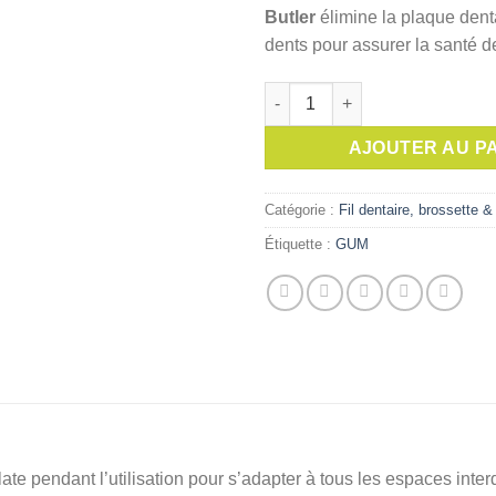
initial
Butler
élimine la plaque denta
était :
dents pour assurer la santé d
quantité de GUM Fil dentair
AJOUTER AU P
Catégorie :
Fil dentaire, brossette 
Étiquette :
GUM
dilate pendant l’utilisation pour s’adapter à tous les espaces int