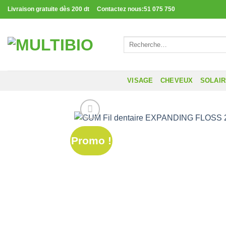
Passer
Livraison gratuite dès 200 dt Contactez nous:51 075 750
au
contenu
Recherche
pour :
VISAGE
CHEVEUX
SOLAI
Promo !