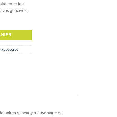
actuel
ire entre les
est :
e vos gencives.
د.ت 14,200.
د.ت 15,400.
e EXPANDING FLOSS 2030
ANIER
& accessoires
erdentaires et nettoyer davantage de