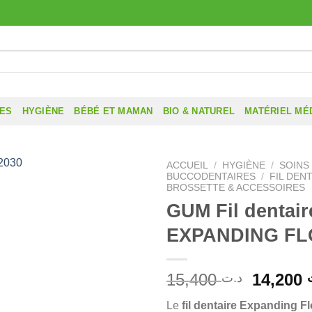
RES
HYGIÈNE
BÉBÉ ET MAMAN
BIO & NATUREL
MATÉRIEL MÉ
ACCUEIL
/
HYGIÈNE
/
SOINS
BUCCODENTAIRES
/
FIL DENT
BROSSETTE & ACCESSOIRES
GUM Fil dentair
EXPANDING FL
Le
15,400
14,200
د.ت
prix
Le
fil dentaire Expanding F