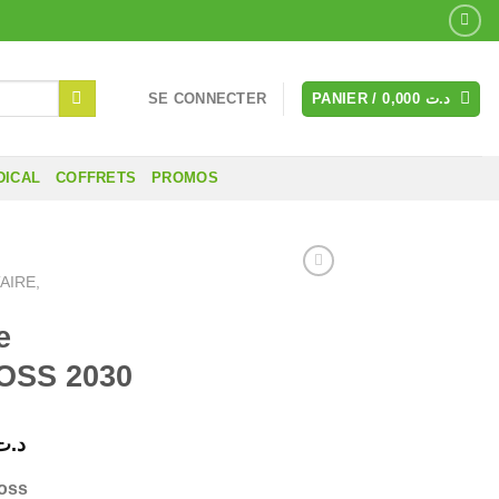
SE CONNECTER
PANIER /
0,000
د.ت
DICAL
COFFRETS
PROMOS
AIRE,
e
OSS 2030
Le
د.ت
prix
loss