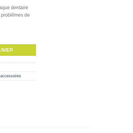
laque dentaire
es problèmes de
vLer Cylindrique 0,8 mm (1314)
ANIER
& accessoires