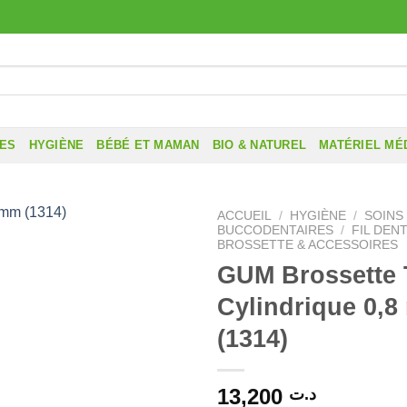
RES
HYGIÈNE
BÉBÉ ET MAMAN
BIO & NATUREL
MATÉRIEL MÉ
ACCUEIL
/
HYGIÈNE
/
SOINS
BUCCODENTAIRES
/
FIL DENT
BROSSETTE & ACCESSOIRES
GUM Brossette 
Cylindrique 0,
(1314)
13,200
د.ت