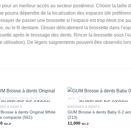
pour un meilleur accès au secteur postérieur. Choisir la taille d
rme pourra dépendre de la localisation des espaces (de préférenc
ayer de passer une brossette si l’espace est trop étroit (ne pas 
re, ou le fil dentaire. Glisser délicatement la brossette dans l’es
sette après le brossage des dents. Rincer la brossette sous l’eau
e utilisation). De légers saignements peuvent être observés lors
RUPTURE DE STOCK
RUPTURE DE STOCK
SES À DENTS
BROSSES À DENTS
rosse à dents Original White
GUM Brosse à dents Baby 0-2 an
e compacte (561)
(213)
12,100
د.ت
11,000
د.ت