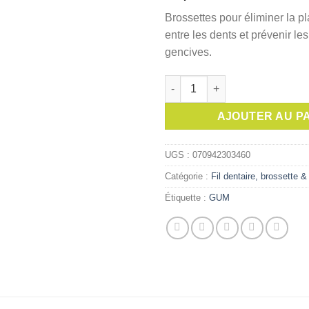
Brossettes pour éliminer la p
entre les dents et prévenir l
gencives.
quantité de GUM Brossette Tra
AJOUTER AU P
UGS :
070942303460
Catégorie :
Fil dentaire, brossette 
Étiquette :
GUM