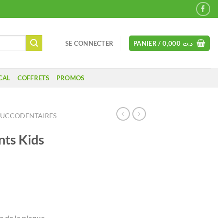
SE CONNECTER
PANIER /
0,000
د.ت
CAL
COFFRETS
PROMOS
BUCCODENTAIRES
ts Kids
e de la plaque