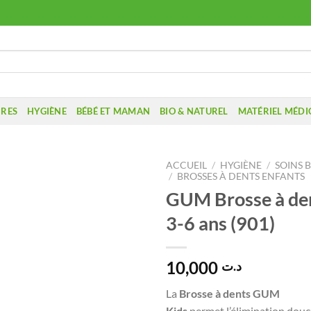
IRES
HYGIÈNE
BÉBÉ ET MAMAN
BIO & NATUREL
MATÉRIEL MÉDI
ACCUEIL
/
HYGIÈNE
/
SOINS 
/
BROSSES À DENTS ENFANTS
GUM Brosse à den
3-6 ans (901)
10,000
د.ت
La
Brosse à dents GUM
Kids
permet l’élimination douc