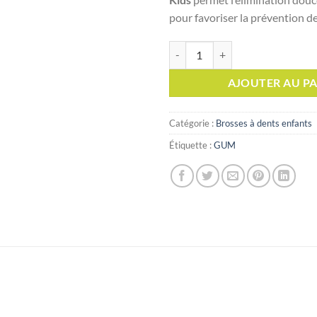
pour favoriser la prévention de
quantité de GUM Brosse à dents K
AJOUTER AU PA
Catégorie :
Brosses à dents enfants
Étiquette :
GUM