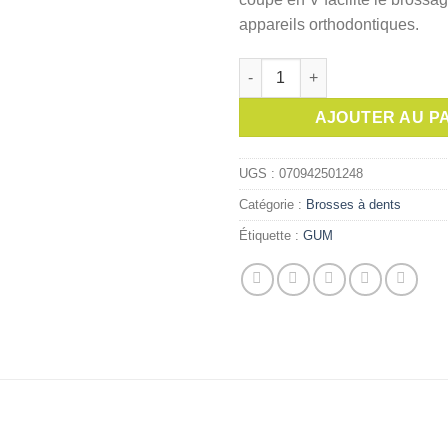
appareils orthodontiques.
quantité de GUM Brosse à dent
AJOUTER AU P
UGS :
070942501248
Catégorie :
Brosses à dents
Étiquette :
GUM