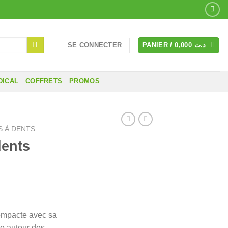
SE CONNECTER
PANIER /
0,000
د.ت
DICAL
COFFRETS
PROMOS
 À DENTS
ents
compacte avec sa
ge autour des