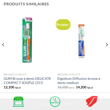
PRODUITS SIMILAIRES
Promo !
BROSSES À DENTS
BROSSES À DENTS
GUM Brosse à dents DELICATE
Elgydium Diffusion brosse à
COMPACT SOUPLE (317)
dents medium
Le
Le
12,100
د.ت
16,500
د.ت
14,200
د.ت
prix
prix
initial
actuel
était :
est :
د.ت 14,200.
د.ت 16,500.
Copyright 2026 ©
Multibio