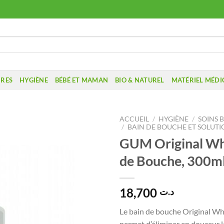
IRES
HYGIÈNE
BÉBÉ ET MAMAN
BIO & NATUREL
MATÉRIEL MÉDI
ACCUEIL
/
HYGIÈNE
/
SOINS 
/
BAIN DE BOUCHE ET SOLUTI
GUM Original Wh
de Bouche, 300m
18,700
د.ت
Le bain de bouche Original W
permet d’éliminer en douceur l