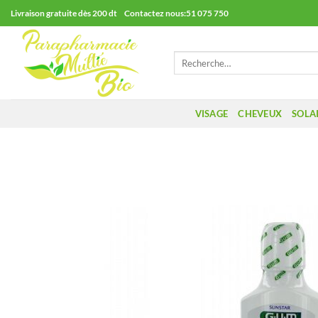
Passer
Livraison gratuite dès 200 dt Contactez nous:51 075 750
au
contenu
Recherche
pour :
VISAGE
CHEVEUX
SOLA