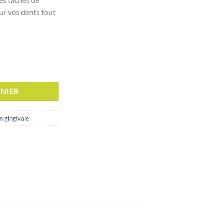
sur vos dents tout
Bain de Bouche, 300ml
NIER
n gingivale