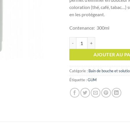
coloration (thé, café, tabac…) 
en les protégeant.
Contenance: 300ml
quantité de GUM Original White 
AJOUTER AU PA
Catégorie :
Bain de bouche et solutio
Étiquette :
GUM