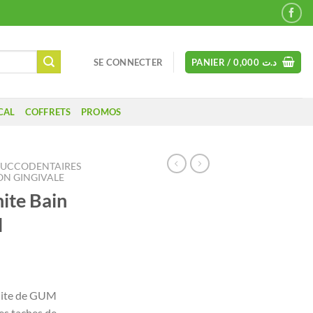
SE CONNECTER
PANIER /
0,000
د.ت
CAL
COFFRETS
PROMOS
BUCCODENTAIRES
ON GINGIVALE
ite Bain
l
hite de GUM
es taches de