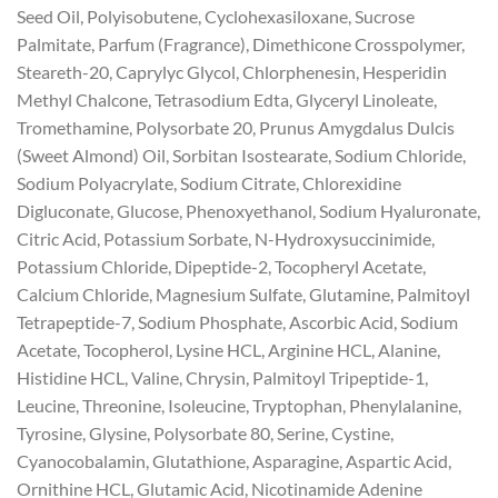
Seed Oil, Polyisobutene, Cyclohexasiloxane, Sucrose
Palmitate, Parfum (Fragrance), Dimethicone Crosspolymer,
Steareth-20, Caprylyc Glycol, Chlorphenesin, Hesperidin
Methyl Chalcone, Tetrasodium Edta, Glyceryl Linoleate,
Tromethamine, Polysorbate 20, Prunus Amygdalus Dulcis
(Sweet Almond) Oil, Sorbitan Isostearate, Sodium Chloride,
Sodium Polyacrylate, Sodium Citrate, Chlorexidine
Digluconate, Glucose, Phenoxyethanol, Sodium Hyaluronate,
Citric Acid, Potassium Sorbate, N-Hydroxysuccinimide,
Potassium Chloride, Dipeptide-2, Tocopheryl Acetate,
Calcium Chloride, Magnesium Sulfate, Glutamine, Palmitoyl
Tetrapeptide-7, Sodium Phosphate, Ascorbic Acid, Sodium
Acetate, Tocopherol, Lysine HCL, Arginine HCL, Alanine,
Histidine HCL, Valine, Chrysin, Palmitoyl Tripeptide-1,
Leucine, Threonine, Isoleucine, Tryptophan, Phenylalanine,
Tyrosine, Glysine, Polysorbate 80, Serine, Cystine,
Cyanocobalamin, Glutathione, Asparagine, Aspartic Acid,
Ornithine HCL, Glutamic Acid, Nicotinamide Adenine