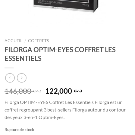
ACCUEIL
/
COFFRETS
FILORGA OPTIM-EYES COFFRET LES
ESSENTIELS
Le
Le
146,000
122,000
د.ت
د.ت
prix
prix
Filorga OPTIM-EYES Coffret Les Essentiels Filorga est un
initial
actuel
coffret regroupant 3 best-sellers Filorga autour du contour
était :
est :
des yeux 3-en-1 Optim-Eyes.
د.ت 122,000.
د.ت 146,000.
Rupture de stock