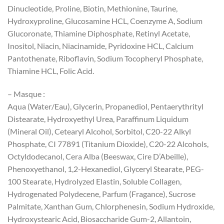
Dinucleotide, Proline, Biotin, Methionine, Taurine,
Hydroxyproline, Glucosamine HCL, Coenzyme A, Sodium
Glucoronate, Thiamine Diphosphate, Retinyl Acetate,
Inositol, Niacin, Niacinamide, Pyridoxine HCL, Calcium
Pantothenate, Riboflavin, Sodium Tocopheryl Phosphate,
Thiamine HCL, Folic Acid.
– Masque :
Aqua (Water/Eau), Glycerin, Propanediol, Pentaerythrityl
Distearate, Hydroxyethyl Urea, Paraffinum Liquidum
(Mineral Oil), Cetearyl Alcohol, Sorbitol, C20-22 Alkyl
Phosphate, CI 77891 (Titanium Dioxide), C20-22 Alcohols,
Octyldodecanol, Cera Alba (Beeswax, Cire D’Abeille),
Phenoxyethanol, 1,2-Hexanediol, Glyceryl Stearate, PEG-
100 Stearate, Hydrolyzed Elastin, Soluble Collagen,
Hydrogenated Polydecene, Parfum (Fragance), Sucrose
Palmitate, Xanthan Gum, Chlorphenesin, Sodium Hydroxide,
Hydroxystearic Acid, Biosaccharide Gum-2, Allantoin,