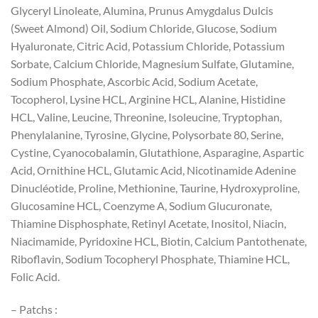
Glyceryl Linoleate, Alumina, Prunus Amygdalus Dulcis
(Sweet Almond) Oil, Sodium Chloride, Glucose, Sodium
Hyaluronate, Citric Acid, Potassium Chloride, Potassium
Sorbate, Calcium Chloride, Magnesium Sulfate, Glutamine,
Sodium Phosphate, Ascorbic Acid, Sodium Acetate,
Tocopherol, Lysine HCL, Arginine HCL, Alanine, Histidine
HCL, Valine, Leucine, Threonine, Isoleucine, Tryptophan,
Phenylalanine, Tyrosine, Glycine, Polysorbate 80, Serine,
Cystine, Cyanocobalamin, Glutathione, Asparagine, Aspartic
Acid, Ornithine HCL, Glutamic Acid, Nicotinamide Adenine
Dinucléotide, Proline, Methionine, Taurine, Hydroxyproline,
Glucosamine HCL, Coenzyme A, Sodium Glucuronate,
Thiamine Disphosphate, Retinyl Acetate, Inositol, Niacin,
Niacimamide, Pyridoxine HCL, Biotin, Calcium Pantothenate,
Riboflavin, Sodium Tocopheryl Phosphate, Thiamine HCL,
Folic Acid.
– Patchs :