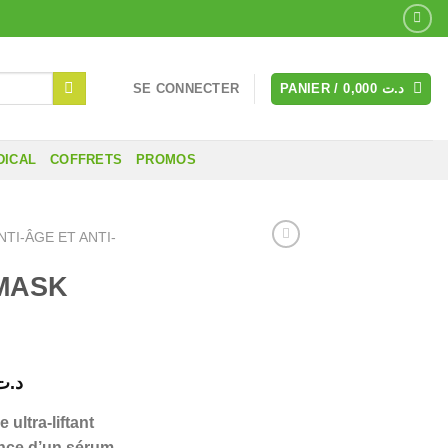
SE CONNECTER
PANIER /
0,000
د.ت
DICAL
COFFRETS
PROMOS
NTI-ÂGE ET ANTI-
-MASK
Le
د.ت
prix
ultra-liftant
actuel
ance d’un sérum