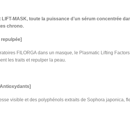
ant LIFT-MASK, toute la puissance d’un sérum concentrée d
tes chrono.
u repulpée]
oratoires FILORGA dans un masque, le Plasmatic Lifting Factors 
nt les traits et repulper la peau.
 Antioxydants]
sse visible et des polyphénols extraits de Sophora japonica, fle