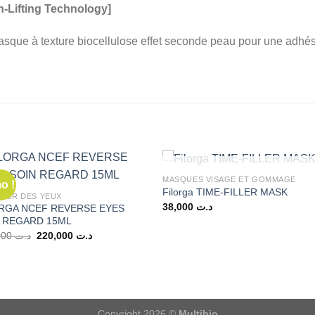
n-Lifting Technology]
sque à texture biocellulose effet seconde peau pour une adhés
RUPTURE DE STOCK
MASQUES VISAGE ET GOMMAGE
o !
Filorga TIME-FILLER MASK
OUR DES YEUX
38,000
د.ت
RGA NCEF REVERSE EYES
 REGARD 15ML
Le
Le
226,000
د.ت
220,000
د.ت
prix
prix
initial
actuel
était :
est :
د.ت 220,000.
د.ت 226,000.
Copyright 2026 ©
Multibio