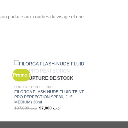
ion parfaite aux courbes du visage et une
Promo !
RUPTURE DE STOCK
FOND DE TEINT FLUIDE
FILORGA FLASH-NUDE FLUID TEINT
PRO PERFECTION SPF30, (1.5
MEDIUM) 30ml
Le
Le
137,000
د.ت
97,000
د.ت
prix
prix
initial
actuel
était :
est :
د.ت 97,000.
د.ت 137,000.