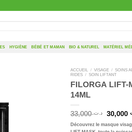
RES
HYGIÈNE
BÉBÉ ET MAMAN
BIO & NATUREL
MATÉRIEL MÉ
ACCUEIL
/
VISAGE
/
SOINS A
RIDES
/
SOIN LIFTANT
FILORGA LIFT
14ML
Le
33,000
30,000
د.ت
prix
Découvrez le masque visage 
initial
LIFT-MASK, toute la puiss