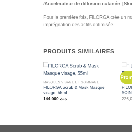
/Accelerateur de diffusion cutanée [Ski
Pour la première fois, FILORGA crée un ma
imprégnation des actifs optimisée.
PRODUITS SIMILAIRES
Prom
 DE STOCK
MASQUES VISAGE ET GOMMAGE
CONT
RO Sérum Multi-
FILORGA Scrub & Mask Masque
FILO
des, 30ml
visage, 55ml
SOIN
Le
144,922
د.ت
144,000
د.ت
prix
actuel
:
est :
د.ت 144,922.
د.ت 200,000.