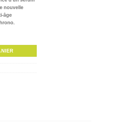
est :
e nouvelle
د.ت 30,000.
د.ت 33,000.
ti-âge
hrono.
ASK 14ML
ANIER