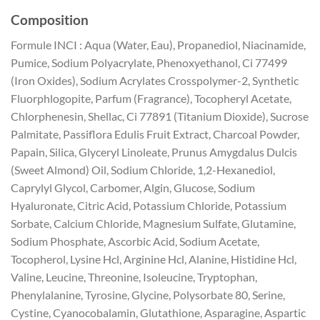
Composition
Formule INCI : Aqua (Water, Eau), Propanediol, Niacinamide,
Pumice, Sodium Polyacrylate, Phenoxyethanol, Ci 77499
(Iron Oxides), Sodium Acrylates Crosspolymer-2, Synthetic
Fluorphlogopite, Parfum (Fragrance), Tocopheryl Acetate,
Chlorphenesin, Shellac, Ci 77891 (Titanium Dioxide), Sucrose
Palmitate, Passiflora Edulis Fruit Extract, Charcoal Powder,
Papain, Silica, Glyceryl Linoleate, Prunus Amygdalus Dulcis
(Sweet Almond) Oil, Sodium Chloride, 1,2-Hexanediol,
Caprylyl Glycol, Carbomer, Algin, Glucose, Sodium
Hyaluronate, Citric Acid, Potassium Chloride, Potassium
Sorbate, Calcium Chloride, Magnesium Sulfate, Glutamine,
Sodium Phosphate, Ascorbic Acid, Sodium Acetate,
Tocopherol, Lysine Hcl, Arginine Hcl, Alanine, Histidine Hcl,
Valine, Leucine, Threonine, Isoleucine, Tryptophan,
Phenylalanine, Tyrosine, Glycine, Polysorbate 80, Serine,
Cystine, Cyanocobalamin, Glutathione, Asparagine, Aspartic