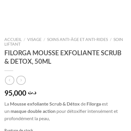
ACCUEIL
/
VISAGE
/
SOINS ANTI-ÂGE ET ANTI-RIDES
/
SOIN
LIFTANT
FILORGA MOUSSE EXFOLIANTE SCRUB
& DETOX, 50ML
95,000
د.ت
La
Mousse exfoliante
Scrub & Détox
de
Filorga
est
un
masque double action
pour détoxifier intensément et
profondément la peau,
Rupture de stock