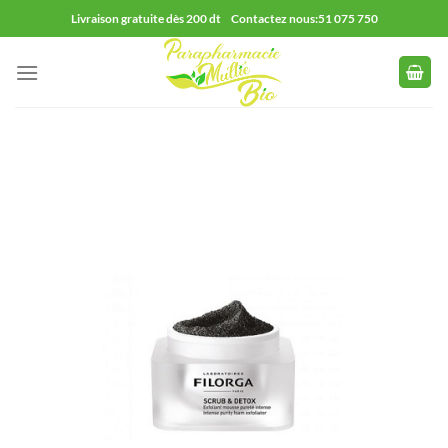
Passer
Livraison gratuite dès 200 dt Contactez nous:51 075 750
au
contenu