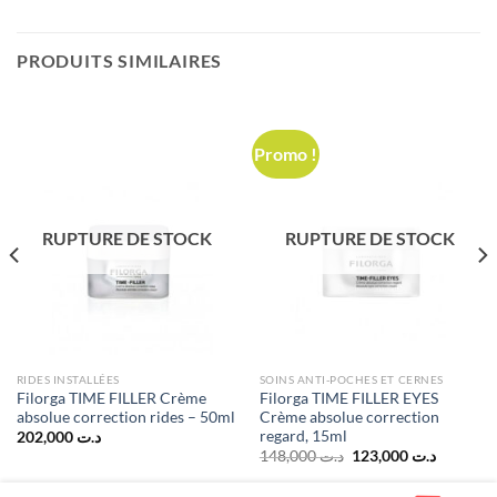
PRODUITS SIMILAIRES
Promo !
RUPTURE DE STOCK
RUPTURE DE STOCK
RIDES INSTALLÉES
SOINS ANTI-POCHES ET CERNES
Filorga TIME FILLER Crème
Filorga TIME FILLER EYES
absolue correction rides – 50ml
Crème absolue correction
regard, 15ml
202,000
د.ت
Le
Le
148,000
د.ت
123,000
د.ت
prix
prix
initial
actuel
د.ت 136,314.