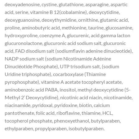
deoxyadenosine, cystine, glutathione, asparagine, aspartic
acid, serine, vitamine B 12(cobalamine), deoxycytidine,
deoxyguanosine, deoxythymidine, ornithine, glutamic acid,
proline, aminobutyric acid, methionine, taurine, glucosamine,
hydroxyproline, coenzyme A, glucurenic, acid gamma lacton
glucuronolactone, glucuronic acid sodium salt, glucuronic
acid, FAD disodium salt (sodiumflavin adenine dinucleotide),
NADP sodium salt (sodium Nicotinamide Adénine
Dinucléotide Phosphate), UTP trisodium salt, (sodium
Uridine triphosphate), cocarboxylase (Thiamine
pyrophosphate), vitamine A acetate tocopheryl acetate,
aminobenzoic acid PABA, inositol, methyl deoxycytidine (5-
Methyl 2’ Deoxycytidine), nicotinic acid niacin, nicotinamide,
niacinamide, pyridoxal, pyridoxine, biotin, calcium
pantothenate, folic acid, riboflavine, thiamine, HCL,
tocopherol phosphate, phenoxyethanol, butylparaben,
ethylparaben, propylparaben, isobutylparaben.