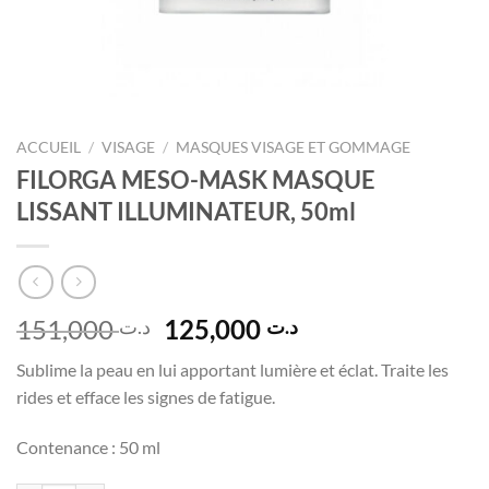
ACCUEIL
/
VISAGE
/
MASQUES VISAGE ET GOMMAGE
FILORGA MESO-MASK MASQUE
LISSANT ILLUMINATEUR, 50ml
Le
Le
151,000
125,000
د.ت
د.ت
prix
prix
Sublime la peau en lui apportant lumière et éclat. Traite les
initial
actuel
rides et efface les signes de fatigue.
était :
est :
د.ت 125,000.
د.ت 151,000.
Contenance : 50 ml