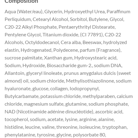
Composition
Aqua (Water/eau), Glycerin, Hydroxyethyl Urea, Paraffinum
Perliquidum, Cetearyl Alcohol, Sorbitol, Butylene, Glycol,
C20-22 Alkyl Phosphate, Pentaerythrityl Distearate,
Pentylene Glycol, Titanium dioxide, (CI 77891), C20-22
Alcohols, Octyldodecanol, Cera alba, Beeswax, hydrolyzed
elastin, Hydrogenated, Polydecene, parfum (Fragrance),
sucrose palmitate, Xanthan gum, Hydroxystearic acid,
Sodium, Hydroxide, Biosaccharide gum-2., sodium DNA,
Allantoin, glyceryl linoleate, prunus amygdalus dulcis (sweet
almond) oil, sodium chloride, Methylisothiazolinone, sodium
hyaluronate, glucose, collagen, Iodopropynyl,
Butylcarbamate, potassium chloride, methylparaben, calcium
chloride, magnesium sulfate, glutamine, sodium phosphate,
NAD (Nicotinamide adénine dinucléotide), ascorbic acid,
tocopherol, sodium, acetate, lysine, arginine, alanine,
histidine, leucine, valine, threonine, isoleucine, tryptophan,
phenylatanine, tyrosine, glycine, polysorbate 80,