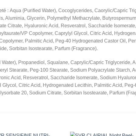
é : Aqua (Purified Water), Cocoglycerides, Caorylic/Capric Trig
, Aluminia, Glycerin, Polymethyl Methacrylate, Butyrospermum 
rate Citrate, Hyaluronic Acid, Resveratrol, Saccharide Isomerat
taurate/VP Copolymer, Caprylyl Glycol, Citric Acid, Hydrogena
 Copolymer, Palmitic Acid, Peg-40 Hydrogenated Castor Oil, Pe
de, Sorbitan Isostearate, Parfum (Fragrance).
d Water), Propanediol, Squalane, Caprylic/Capric Triglyceride, 
eryl Stearate, Peg-100 Stearate, Sodium Polyacrylate Starch, Ac
onic Acid, Resveratrol, Saccharide Isomerate, Sodium Hyaluron
 Glycol, Citric Acid, Hydrogenated Lecithin, Palmitic Acid, Peg-
lysorbate 20, Sodium Citrate, Sorbitan Isostearate, Parfum (Fra