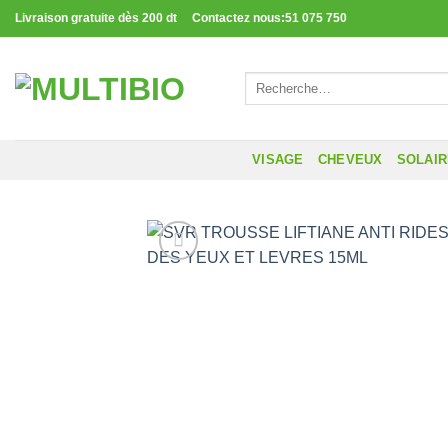
Passer
Livraison gratuite dès 200 dt Contactez nous:51 075 750
au
contenu
Recherche
pour :
VISAGE
CHEVEUX
SOLAI