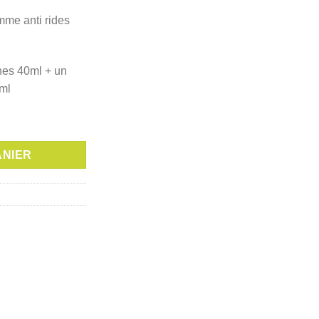
mme anti rides
hes 40ml + un
5ml
FTIANE ANTI RIDES CREME 40ML + CONTOUR DES YEUX ET LEVR
ANIER