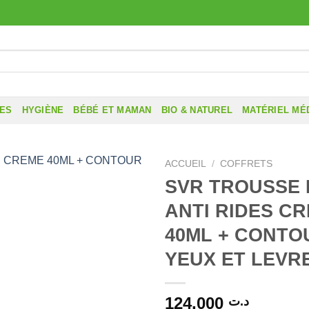
RES
HYGIÈNE
BÉBÉ ET MAMAN
BIO & NATUREL
MATÉRIEL MÉ
ACCUEIL
/
COFFRETS
SVR TROUSSE 
ANTI RIDES C
40ML + CONTO
YEUX ET LEVR
124,000
د.ت