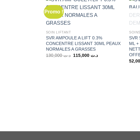
Promo !
SOIN LIFTANT
SOINS
SVR AMPOULE A LIFT 0.3%
SVR 
CONCENTRE LISSANT 30ML PEAUX
ML +
NORMALES A GRASSES
NETT
OFF
Le
Le
130,000
د.ت
115,000
د.ت
prix
prix
initial
actuel
était :
est :
د.ت 115,000.
د.ت 130,000.