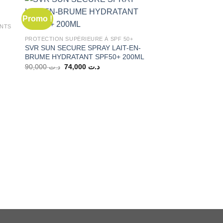
Promo !
Promo !
ANTS
PROTECTION SUPÉRIEURE À SPF 50+
SVR SUN SECURE SPRAY LAIT-EN-
BRUME HYDRATANT SPF50+ 200ML
Le
Le
90,000
د.ت
74,000
د.ت
د.ت 105,000.
prix
prix
initial
actuel
était :
est :
د.ت 74,000.
د.ت 90,000.
RIDES MARQUÉES, PE
SVR AMPOULE HYD
PEAUX SENSIBLES
Le
127,000
د.ت
prix
initial
était :