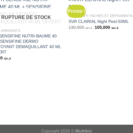
Promo !
SOINS ANTI-TACHES ET DÉPIGMENT
RUPTURE DE STOCK
SVR CLAIRIAL Night Peel-50ML
Le
Le
130,000
د.ت
105,000
د.ت
prix
prix
 APAISANTS
initial
actuel
SENSIFINE NUTRI-BAUME 40
était :
est :
 SENSIFINE DERMO
د.ت 130,000.
OYANT DEMAQUILLANT 40 ML
ERT
52,000
د.ت
Copyright 2026 ©
Multibio