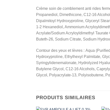
Crème soin de comblement anti rides fermet
Propanediol, Dimethicone, C12-16 Alcohols
Dipalmitoyl Hydroxyproline, Glyceryl Stea
1-2 Hexanediol, Ammonium Acryloyldimethyl
Acrylate/Sodium Acryloyldimethyl Taurate
Buteth-26, Sodium Citrate, Sodium Hydroxi
Contour des yeux et lèvres : Aqua (Purifie
Hydroxyproline, Ethylhexyl Palmitate, Glyc
Syringylidenemalonate, Hydrolyzed Hyalur
Butylene Glycol, C12-16 Alcohols, Caprylyl
Glycol, Polyacrylate-13, Polyisobutene, Po
PRODUITS SIMILAIRES