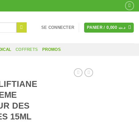
SE CONNECTER
PANIER /
0,000
د.ت
DICAL
COFFRETS
PROMOS
LIFTIANE
REME
UR DES
ES 15ML