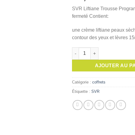
SVR Liftiane Trousse Progra
fermeté Contient:
une crème liftiane peaux sèc
contour des yeux et lèvres 1
quantité de SVR TROUSSE LI
AJOUTER AU P
Catégorie :
coffrets
Étiquette :
SVR