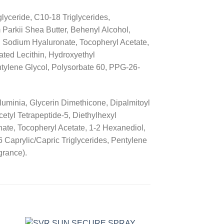
lyceride, C10-18 Triglycerides,
Parkii Shea Butter, Behenyl Alcohol,
e, Sodium Hyaluronate, Tocopheryl Acetate,
ted Lecithin, Hydroxyethyl
ntylene Glycol, Polysorbate 60, PPG-26-
Aluminia, Glycerin Dimethicone, Dipalmitoyl
etyl Tetrapeptide-5, Diethylhexyl
ate, Tocopheryl Acetate, 1-2 Hexanediol,
6 Caprylic/Capric Triglycerides, Pentylene
grance).