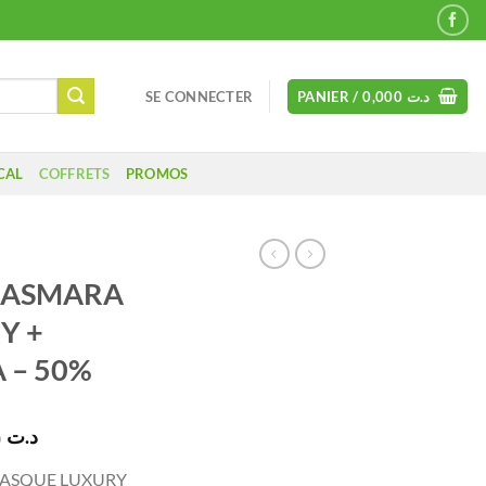
SE CONNECTER
PANIER /
0,000
د.ت
CAL
COFFRETS
PROMOS
CASMARA
Y +
 – 50%
Le
85,000
د.ت
prix
ASQUE LUXURY