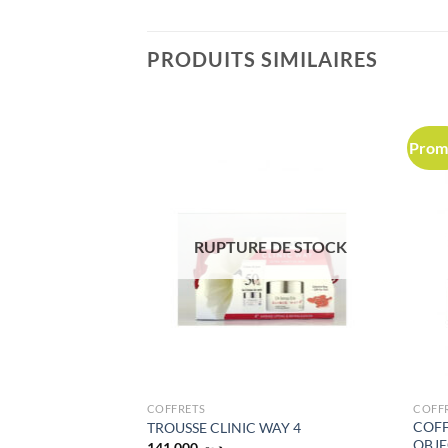
PRODUITS SIMILAIRES
Prom
 DE STOCK
RUPTURE DE STOCK
COFFRETS
COFF
ium Rose Éclat +
COFF
TROUSSE CLINIC WAY 4
 OFFERT
OBJE
141,000
د.ت