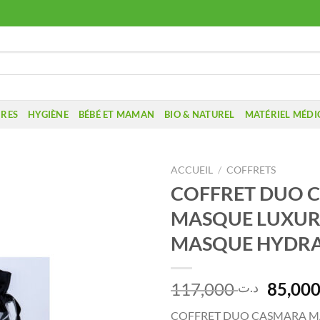
IRES
HYGIÈNE
BÉBÉ ET MAMAN
BIO & NATUREL
MATÉRIEL MÉDI
ACCUEIL
/
COFFRETS
COFFRET DUO 
MASQUE LUXUR
MASQUE HYDRA
Le
117,000
د.ت
prix
COFFRET DUO CASMARA M