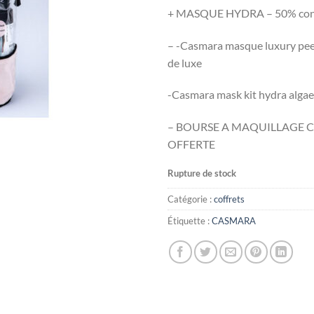
initial
+ MASQUE HYDRA – 50% cont
était :
– -Casmara masque luxury peel
de luxe
-Casmara mask kit hydra algae
– BOURSE A MAQUILLAGE 
OFFERTE
Rupture de stock
Catégorie :
coffrets
Étiquette :
CASMARA