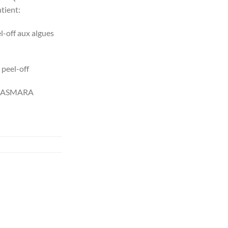
actuel
ient:
est :
د.ت 85,000.
د.ت 117,000.
-off aux algues
 peel-off
CASMARA