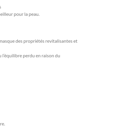
s
illeur pour la peau.
 masque des propriétés revitalisantes et
u l’équilibre perdu en raison du
re.