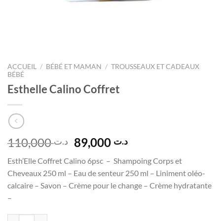
ACCUEIL
/
BÉBÉ ET MAMAN
/
TROUSSEAUX ET CADEAUX
BÉBÉ
Esthelle Calino Coffret
Le
Le
110,000
89,000
د.ت
د.ت
prix
prix
Esth’Elle Coffret Calino 6psc – Shampoing Corps et
initial
actuel
Cheveaux 250 ml – Eau de senteur 250 ml – Liniment oléo-
était :
est :
calcaire – Savon – Crème pour le change – Crème hydratante
د.ت 89,000.
د.ت 110,000.
–
quantité de Esthelle Calino Coffret