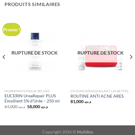
PRODUITS SIMILAIRES
Promo !
RUPTURE DE STOCK
RUPTURE DE STOCK
HYDRATANTS PEAUX SÈCHES
COTONS DÉMAQUILLANT LINGETTES ET ÉPONGES
EUCERIN UreaRepair PLUS
ROUTINE ANTI ACNE ARES
Émollient 5% d’Urée – 250 ml
81,000
د.ت
Le
Le
64,000
د.ت
58,000
د.ت
prix
prix
initial
actuel
était :
est :
د.ت 58,000.
د.ت 64,000.
Copyright 2026 ©
Multibio