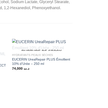
Alcohol, Sodium Lactate, Glyceryl Stearate,
d, 1,2-Hexanediol, Phenoxyethanol.
Promo !
RUPTURE DE STOCK
HYDRATANTS PEAUX SÈCHES
EUCERIN UreaRepair PLUS Émollient
+
10% d’Urée – 250 ml
TECT
74,000
د.ت
RUPTURE 