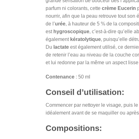
grande sensation de douceur dès l’applic
parfum ni colorants, cette
crème Eucerin
p
nourrir, afin que la peau retrouve tout son
de l’
urée
, à hauteur de 5 % de la compositi
est
hygroscopique
, c’est-à-dire qu’elle 
également
kératolytique
, puisqu’elle détr
Du
lactate
est également utilisé, ce dernie
de retenir l’eau au niveau de la couche co
et lui redonne par la même un aspect lisse
Contenance
: 50 ml
Conseil d’utilisation:
Commencer par nettoyer le visage, puis le s
idéalement avant de se maquiller ou après 
Compositions: