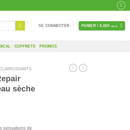
SE CONNECTER
PANIER /
0,000
د.ت
DICAL
COFFRETS
PROMOS
ÉCLAIRCISSANTS
epair
eau sèche
es sensations de