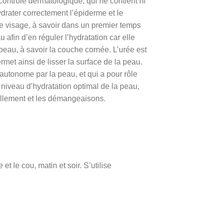
 contrôle dermatologique, qui ne contient ni
drater correctement l’épiderme et le
ème visage, à savoir dans un premier temps
 afin d’en réguler l’hydratation car elle
 peau, à savoir la couche cornée. L’urée est
rmet ainsi de lisser la surface de la peau.
autonome par la peau, et qui a pour rôle
 niveau d’hydratation optimal de la peau,
aillement et les démangeaisons.
 le cou, matin et soir. S’utilise