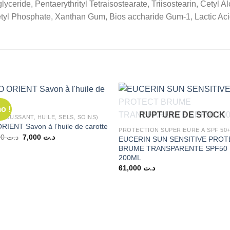
lyceride, Pentaerythrityl Tetraisostearate, Triisostearin, Cetyl 
tyl Phosphate, Xanthan Gum, Bios accharide Gum-1, Lactic Aci
o !
RUPTURE DE STOCK
(MOUSSANT, HUILE, SELS, SOINS)
RIENT Savon à l’huile de carotte
PROTECTION SUPÉRIEURE À SPF 50
Le
Le
10,000
د.ت
7,000
د.ت
EUCERIN SUN SENSITIVE PRO
prix
prix
BRUME TRANSPARENTE SPF50
initial
actuel
200ML
était :
est :
د.ت 7,000.
د.ت 10,000.
61,000
د.ت