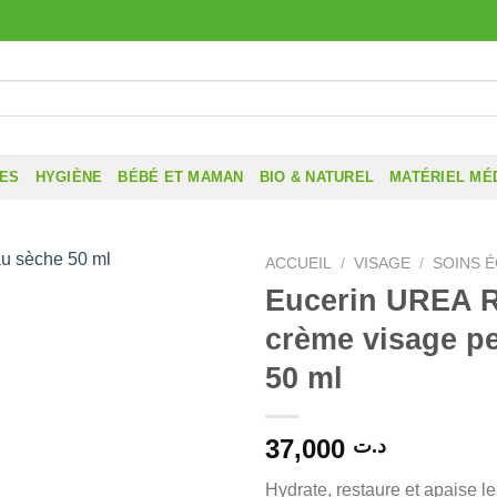
RES
HYGIÈNE
BÉBÉ ET MAMAN
BIO & NATUREL
MATÉRIEL MÉ
ACCUEIL
/
VISAGE
/
SOINS 
Eucerin UREA R
crème visage p
50 ml
37,000
د.ت
Hydrate, restaure et apaise l