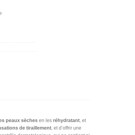
e
des peaux sèches
en les
réhydratant
, et
nsations de tiraillement
, et d’offrir une