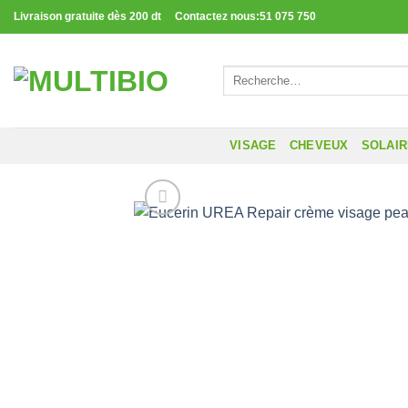
Passer
Livraison gratuite dès 200 dt Contactez nous:51 075 750
au
contenu
Recherche
pour :
VISAGE
CHEVEUX
SOLAI