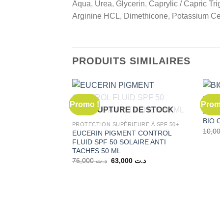
Aqua, Urea, Glycerin, Caprylic / Capric Trig
Arginine HCL, Dimethicone, Potassium Ce
PRODUITS SIMILAIRES
Promo !
Prom
RUPTURE DE STOCK
BAIN 
BIO O
PROTECTION SUPÉRIEURE À SPF 50+
EUCERIN PIGMENT CONTROL
FLUID SPF 50 SOLAIRE ANTI
TACHES 50 ML
Le
Le
76,000
د.ت
63,000
د.ت
prix
prix
initial
actuel
était :
est :
د.ت 63,000.
د.ت 76,000.