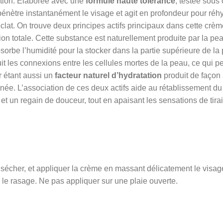
ation. Élaborée avec une
formule haute tolérance
, testée sous
énètre instantanément le visage et agit en profondeur pour réhy
 éclat. On trouve deux principes actifs principaux dans cette cr
on totale. Cette substance est naturellement produite par la peau
absorbe l’humidité pour la stocker dans la partie supérieure de la
uit les connexions entre les cellules mortes de la peau, ce qui pe
r étant aussi un
facteur naturel d’hydratation
produit de façon 
rnée. L’association de ces deux actifs aide au rétablissement du
 et un regain de douceur, tout en apaisant les sensations de tir
écher, et appliquer la crème en massant délicatement le visage et
le rasage. Ne pas appliquer sur une plaie ouverte.