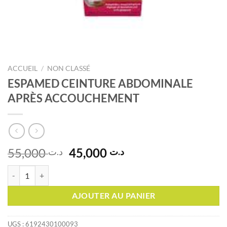
ACCUEIL
/
NON CLASSÉ
ESPAMED CEINTURE ABDOMINALE
APRÈS ACCOUCHEMENT
Le
Le
55,000
45,000
د.ت
د.ت
prix
prix
quantité de ESPAMED CEINTURE ABDOMINALE APRÈS ACCOUCH
initial
actuel
était :
est :
AJOUTER AU PANIER
د.ت 45,000.
د.ت 55,000.
UGS :
6192430100093