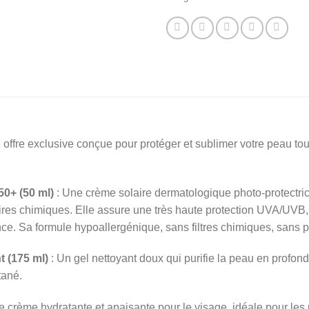
 offre exclusive conçue pour protéger et sublimer votre peau tout
0+ (50 ml)
: Une crème solaire dermatologique photo-protectri
laires chimiques. Elle assure une très haute protection UVA/UVB,
nce. Sa formule hypoallergénique, sans filtres chimiques, sans p
 (175 ml)
: Un gel nettoyant doux qui purifie la peau en profond
tané.
 crème hydratante et apaisante pour le visage, idéale pour les p