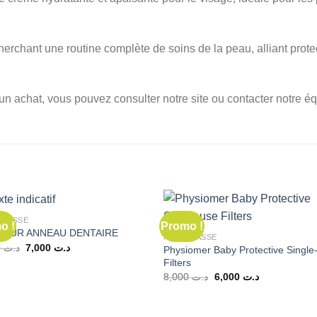
herchant une routine complète de soins de la peau, alliant prote
un achat, vous pouvez consulter notre site ou contacter notre éq
CLASSÉ
o !
Promo !
 PUR ANNEAU DENTAIRE
NON CLASSÉ
Le
Le
9,000
د.ت
7,000
د.ت
Physiomer Baby Protective Single
prix
prix
Filters
initial
actuel
Le
Le
était :
est :
8,000
د.ت
6,000
د.ت
prix
prix
د.ت 7,000.
د.ت 9,000.
initial
actuel
était :
est :
د.ت 6,000.
د.ت 8,000.