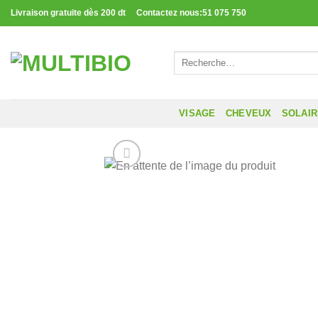
Passer
Livraison gratuite dès 200 dt Contactez nous:51 075 750
au
contenu
Recherche
pour :
VISAGE
CHEVEUX
SOLAI