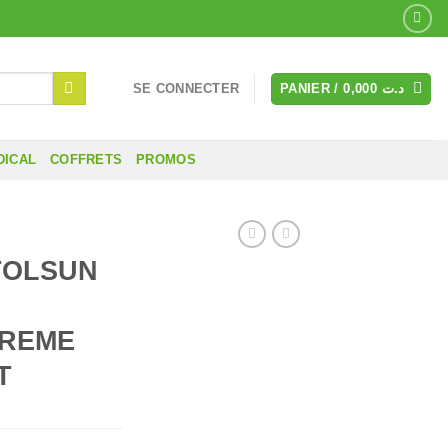
SE CONNECTER
PANIER /
0,000
د.ت
DICAL
COFFRETS
PROMOS
TOLSUN
REME
T