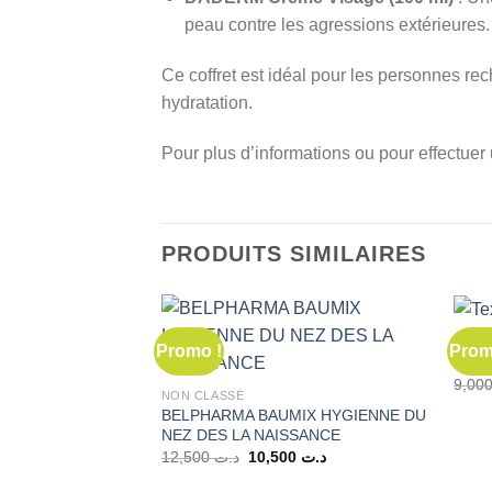
peau contre les agressions extérieures.
Ce coffret est idéal pour les personnes rec
hydratation.
Pour plus d’informations ou pour effectuer 
PRODUITS SIMILAIRES
NON 
Promo !
Prom
BABY
NON CLASSÉ
BELPHARMA BAUMIX HYGIENNE DU
NEZ DES LA NAISSANCE
Le
Le
12,500
د.ت
10,500
د.ت
prix
prix
initial
actuel