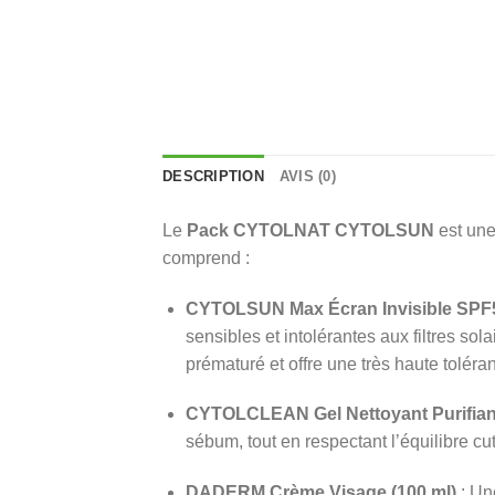
DESCRIPTION
AVIS (0)
Le
Pack CYTOLNAT CYTOLSUN
est une
comprend :
CYTOLSUN Max Écran Invisible SPF5
sensibles et intolérantes aux filtres so
prématuré et offre une très haute toléra
CYTOLCLEAN Gel Nettoyant Purifiant
sébum, tout en respectant l’équilibre cu
DADERM Crème Visage (100 ml)
: Une