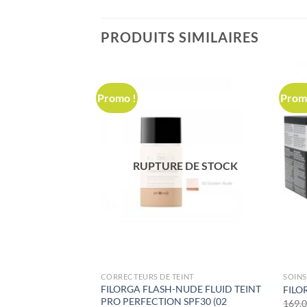
PRODUITS SIMILAIRES
Promo !
Prom
 DE STOCK
RUPTURE DE STOCK
CORRECTEURS DE TEINT
SOINS
FILORGA FLASH-NUDE FLUID TEINT
40ml
FILO
PRO PERFECTION SPF30 (02
Le
110,000
د.ت