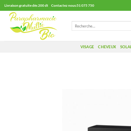
Passer
Livraison gratuite dès 200 dt Contactez nous:51 075 750
au
contenu
Recherche
pour :
VISAGE
CHEVEUX
SOLA