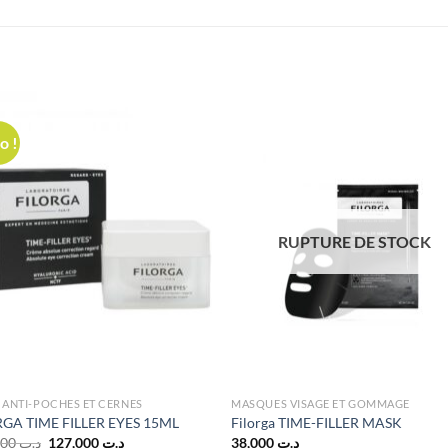
o !
RUPTURE DE STOCK
 ANTI-POCHES ET CERNES
MASQUES VISAGE ET GOMMAGE
RGA TIME FILLER EYES 15ML
Filorga TIME-FILLER MASK
Le
Le
169,000
د.ت
127,000
د.ت
38,000
د.ت