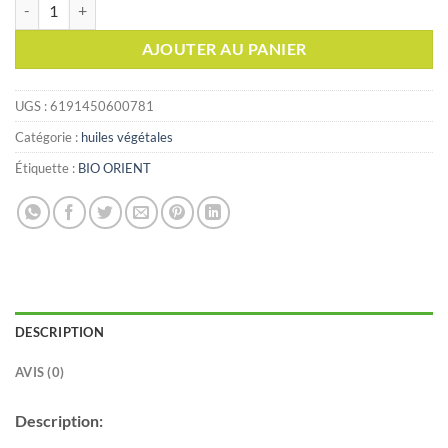
quantité de BIO ORIENT Huile de jojoba 10ml (زيت الجوجوبا)
AJOUTER AU PANIER
UGS :
6191450600781
Catégorie :
huiles végétales
Étiquette :
BIO ORIENT
DESCRIPTION
AVIS (0)
Description: