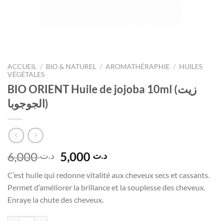
ACCUEIL
/
BIO & NATUREL
/
AROMATHÉRAPHIE
/
HUILES
VÉGÉTALES
BIO ORIENT Huile de jojoba 10ml (زيت
الجوجوبا)
Le
Le
6,000
5,000
د.ت
د.ت
prix
prix
C’est huile qui redonne vitalité aux cheveux secs et cassants.
initial
actuel
Permet d’améliorer la brillance et la souplesse des cheveux.
était :
est :
Enraye la chute des cheveux.
د.ت 5,000.
د.ت 6,000.