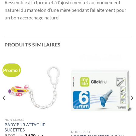
Ressemble à la forme et à l’ajustement et au mouvement
naturel du mamelon d’une mère pendant l’allaitement pour
un bon accrochage naturel
PRODUITS SIMILAIRES
Promo !
NON CLASSÉ
BABY PUR ATTACHE
SUCETTES
NON CLASSÉ
Le
Le
9,000
د.ت
7,500
د.ت