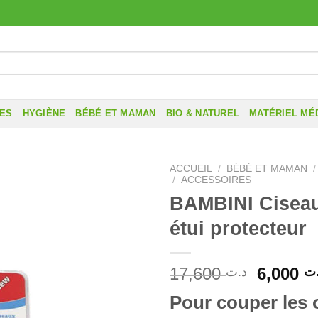
RES
HYGIÈNE
BÉBÉ ET MAMAN
BIO & NATUREL
MATÉRIEL MÉ
ACCUEIL
/
BÉBÉ ET MAMAN
/
/
ACCESSOIRES
BAMBINI Cisea
étui protecteur
Le
17,600
6,000
ت
د.ت
prix
Pour couper les 
initial