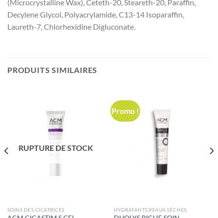
(Microcrystalline Wax), Ceteth-20, Steareth-20, Paraffin,
Decylene Glycol, Polyacrylamide, C13-14 Isoparaffin,
Laureth-7, Chlorhexidine Digluconate.
PRODUITS SIMILAIRES
Promo !
RUPTURE DE STOCK
SOINS DES CICATRICES
HYDRATANTS PEAUX SÈCHES
ACM CICASTIM S GEL
DUOLYS RICHE SOIN