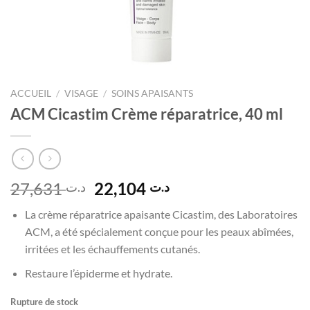
ACCUEIL
/
VISAGE
/
SOINS APAISANTS
ACM Cicastim Crème réparatrice, 40 ml
Le
Le
27,631
22,104
د.ت
د.ت
prix
prix
La crème réparatrice apaisante Cicastim, des Laboratoires
initial
actuel
ACM, a été spécialement conçue pour les peaux abîmées,
était :
est :
irritées et les échauffements cutanés.
د.ت 22,104.
د.ت 27,631.
Restaure l’épiderme et hydrate.
Rupture de stock