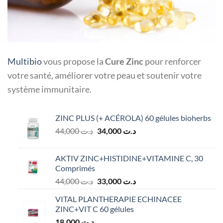
Multibio
vous propose la
Cure Zinc
pour renforcer
votre santé, améliorer votre peau et soutenir votre
système immunitaire.
ZINC PLUS (+ ACÉROLA) 60 gélules bioherbs
Le
Le
44,000
د.ت
34,000
د.ت
prix
prix
initial
actuel
AKTIV ZINC+HISTIDINE+VITAMINE C, 30
était :
est :
Comprimés
د.ت 34,000.
د.ت 44,000.
Le
Le
44,000
د.ت
33,000
د.ت
prix
prix
VITAL PLANTHERAPIE ECHINACEE
initial
actuel
ZINC+VIT C 60 gélules
était :
est :
18,000
د.ت
د.ت 33,000.
د.ت 44,000.