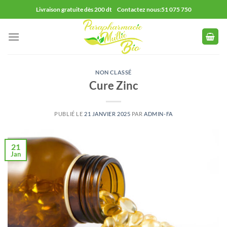
Passer
Livraison gratuite dès 200 dt Contactez nous:51 075 750
au
contenu
NON CLASSÉ
Cure Zinc
PUBLIÉ LE
21 JANVIER 2025
PAR
ADMIN-FA
21
Jan