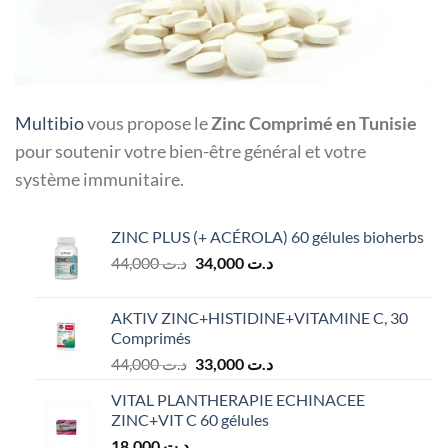
Multibio
vous propose le
Zinc Comprimé en Tunisie
pour soutenir votre bien-être général et votre
système immunitaire.
ZINC PLUS (+ ACÉROLA) 60 gélules bioherbs
Le
Le
44,000
د.ت
34,000
د.ت
prix
prix
initial
actuel
AKTIV ZINC+HISTIDINE+VITAMINE C, 30
était :
est :
Comprimés
د.ت 34,000.
د.ت 44,000.
Le
Le
44,000
د.ت
33,000
د.ت
prix
prix
VITAL PLANTHERAPIE ECHINACEE
initial
actuel
ZINC+VIT C 60 gélules
était :
est :
18,000
د.ت
د.ت 33,000.
د.ت 44,000.