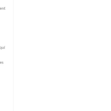
ment
 qui
des