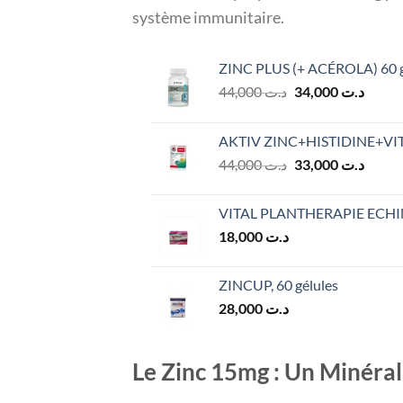
système immunitaire.
ZINC PLUS (+ ACÉROLA) 60 g
Le
Le
44,000
د.ت
34,000
د.ت
prix
prix
initial
actuel
AKTIV ZINC+HISTIDINE+VIT
était :
est :
Le
Le
44,000
د.ت
33,000
د.ت
د.ت 44,000.
prix
prix
initial
actuel
VITAL PLANTHERAPIE ECHIN
était :
est :
18,000
د.ت
د.ت 44,000.
ZINCUP, 60 gélules
28,000
د.ت
Le Zinc 15mg : Un Minéral