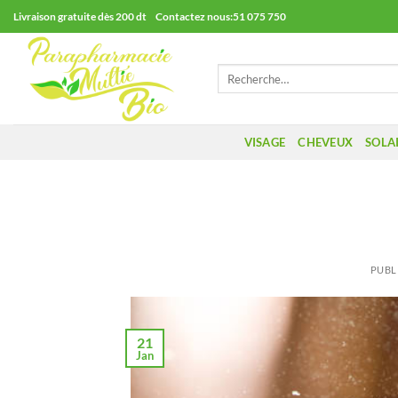
Passer
Livraison gratuite dès 200 dt Contactez nous:51 075 750
au
contenu
Recherche
pour :
VISAGE
CHEVEUX
SOLA
PUBL
21
Jan