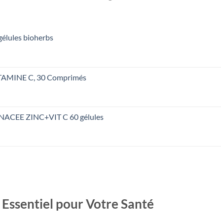
élules bioherbs
AMINE C, 30 Comprimés
د.ت 34,000.
ACEE ZINC+VIT C 60 gélules
د.ت 33,000.
 Essentiel pour Votre Santé