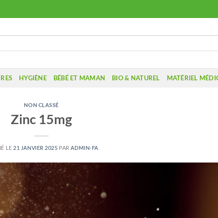
IRES
HYGIÈNE
BÉBÉ ET MAMAN
BIO & NATUREL
MATÉRIEL MÉDI
NON CLASSÉ
Zinc 15mg
IÉ LE
21 JANVIER 2025
PAR
ADMIN-FA