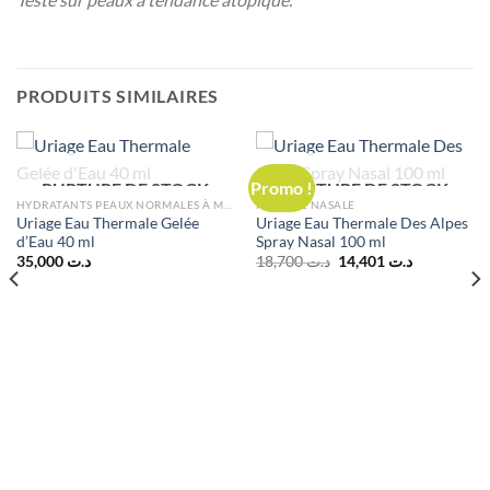
PRODUITS SIMILAIRES
Promo !
RUPTURE DE STOCK
RUPTURE DE STOCK
HYDRATANTS PEAUX NORMALES À MIXTES
HYGIÈNE NASALE
Uriage Eau Thermale Gelée
Uriage Eau Thermale Des Alpes
d’Eau 40 ml
Spray Nasal 100 ml
Le
Le
35,000
د.ت
18,700
د.ت
14,401
د.ت
prix
prix
initial
actuel
était :
est :
د.ت 14,401.
د.ت 18,700.