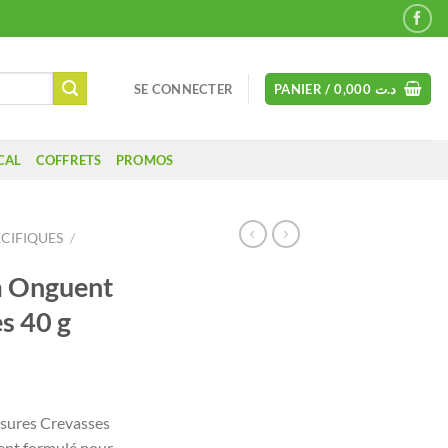
SE CONNECTER
PANIER /
0,000
د.ت
CAL
COFFRETS
PROMOS
ÉCIFIQUES
/
m Onguent
s 40 g
sures Crevasses
ent formulé pour