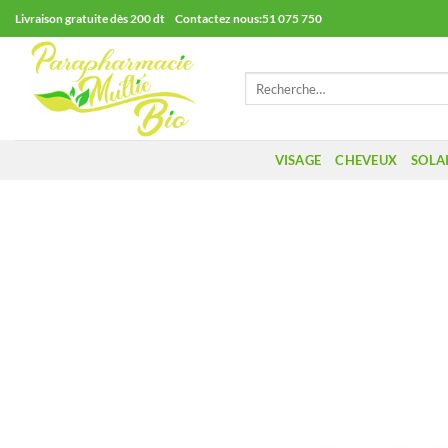
Passer
Livraison gratuite dès 200 dt Contactez nous:51 075 750
au
contenu
Recherche
pour :
VISAGE
CHEVEUX
SOLA