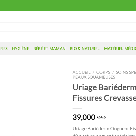
IRES
HYGIÈNE
BÉBÉ ET MAMAN
BIO & NATUREL
MATÉRIEL MÉDI
ACCUEIL
/
CORPS
/
SOINS SP
PEAUX SQUAMEUSES
Uriage Bariéder
Fissures Crevasse
39,000
د.ت
Uriage Bariéderm Onguent Fis
40 g est un onguent spécialem