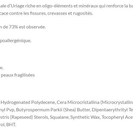
le d’Uriage riche en oligo-éléments et minéraux qui renforce la ba
ace contre les fissures, crevasses et rugosités.
on de 73% est observée.
poallergénique.
e.
s peaux fragilisées
, Hydrogenated Polydecene, Cera Microcristallina (Microcrystalli
anyl Pvp, Butyrospermum Parkii (Shea) Butter, Dipentaerythrityl T
ris (Rapeseed) Sterols, Squalane, Synthetic Wax, Tocopheryl Ac
ol, BHT.