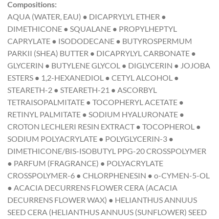
Compositions:
AQUA (WATER, EAU) ● DICAPRYLYL ETHER ●
DIMETHICONE ● SQUALANE ● PROPYLHEPTYL
CAPRYLATE ● ISODODECANE ● BUTYROSPERMUM
PARKII (SHEA) BUTTER ● DICAPRYLYL CARBONATE ●
GLYCERIN ● BUTYLENE GLYCOL ● DIGLYCERIN ● JOJOBA
ESTERS ● 1,2-HEXANEDIOL ● CETYL ALCOHOL ●
STEARETH-2 ● STEARETH-21 ● ASCORBYL
TETRAISOPALMITATE ● TOCOPHERYL ACETATE ●
RETINYL PALMITATE ● SODIUM HYALURONATE ●
CROTON LECHLERI RESIN EXTRACT ● TOCOPHEROL ●
SODIUM POLYACRYLATE ● POLYGLYCERIN-3 ●
DIMETHICONE/BIS-ISOBUTYL PPG-20 CROSSPOLYMER
● PARFUM (FRAGRANCE) ● POLYACRYLATE
CROSSPOLYMER-6 ● CHLORPHENESIN ● o-CYMEN-5-OL
● ACACIA DECURRENS FLOWER CERA (ACACIA
DECURRENS FLOWER WAX) ● HELIANTHUS ANNUUS
SEED CERA (HELIANTHUS ANNUUS (SUNFLOWER) SEED