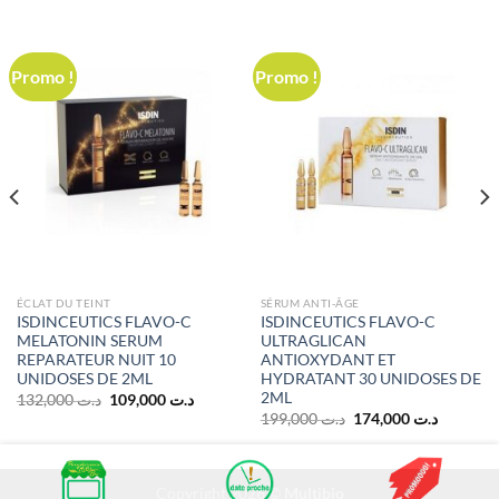
Promo !
Promo !
ÉCLAT DU TEINT
SÉRUM ANTI-ÂGE
ISDINCEUTICS FLAVO-C
ISDINCEUTICS FLAVO-C
MELATONIN SERUM
ULTRAGLICAN
REPARATEUR NUIT 10
ANTIOXYDANT ET
UNIDOSES DE 2ML
HYDRATANT 30 UNIDOSES DE
2ML
Le
Le
132,000
د.ت
109,000
د.ت
prix
prix
Le
Le
199,000
د.ت
174,000
د.ت
initial
actuel
prix
prix
était :
est :
initial
actuel
د.ت 109,000.
د.ت 132,000.
était :
est :
د.ت 199,000.
Copyright 2026 ©
Multibio