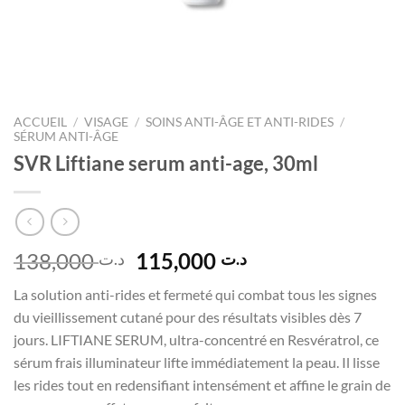
ACCUEIL
/
VISAGE
/
SOINS ANTI-ÂGE ET ANTI-RIDES
/
SÉRUM ANTI-ÂGE
SVR Liftiane serum anti-age, 30ml
Le
Le
138,000
115,000
د.ت
د.ت
prix
prix
La solution anti-rides et fermeté qui combat tous les signes
initial
actuel
du vieillissement cutané pour des résultats visibles dès 7
était :
est :
jours. LIFTIANE SERUM, ultra-concentré en Resvératrol, ce
د.ت 115,000.
د.ت 138,000.
sérum frais illuminateur lifte immédiatement la peau. Il lisse
les rides tout en redensifiant intensément et affine le grain de