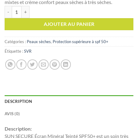
mixtes et crème confort peaux sèches à très sèches.
quantité de SVR SUN SECURE ÉCRAN MINÉRAL TEINTÉ-Peaux Sèches
AJOUTER AU PANIER
Catégories :
Peaux sèches
,
Protection supérieure à spf 50+
Étiquette :
SVR
DESCRIPTION
AVIS (0)
Description:
SUN SECURE Écran Minéral Teinté SPF50+ est un soin très