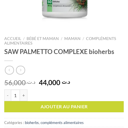
ACCUEIL
/
BÉBÉ ET MAMAN
/
MAMAN
/
COMPLÉMENTS
ALIMENTAIRES
SAW PALMETTO COMPLEXE bioherbs
Le
Le
56,000
44,000
د.ت
د.ت
prix
prix
quantité de SAW PALMETTO COMPLEXE bioherbs
initial
actuel
était :
est :
AJOUTER AU PANIER
د.ت 44,000.
د.ت 56,000.
Catégories :
bioherbs
,
compléments alimentaires