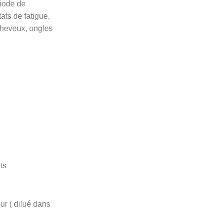
riode de
ats de fatigue,
 cheveux, ongles
ts
ur ( dilué dans