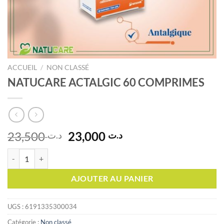
ACCUEIL
/
NON CLASSÉ
NATUCARE ACTALGIC 60 COMPRIMES
Le
Le
23,500
23,000
د.ت
د.ت
prix
prix
quantité de NATUCARE ACTALGIC 60 COMPRIMES
initial
actuel
était :
est :
AJOUTER AU PANIER
د.ت 23,000.
د.ت 23,500.
UGS :
6191335300034
Catégorie :
Non classé