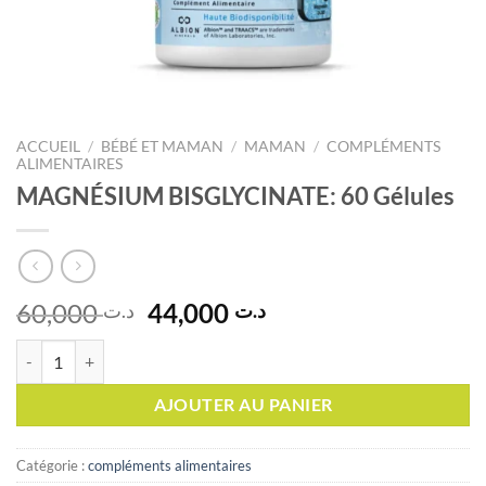
ACCUEIL
/
BÉBÉ ET MAMAN
/
MAMAN
/
COMPLÉMENTS
ALIMENTAIRES
MAGNÉSIUM BISGLYCINATE: 60 Gélules
Le
Le
60,000
44,000
د.ت
د.ت
prix
prix
quantité de MAGNÉSIUM BISGLYCINATE: 60 Gélules
initial
actuel
était :
est :
AJOUTER AU PANIER
د.ت 44,000.
د.ت 60,000.
Catégorie :
compléments alimentaires